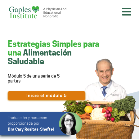
Skip
to
content
A physician-led educational nonprofit
Gaples Institute
Estrategias Simples para
una
Alimentación
Saludable
Módulo 5 de una serie de 5
partes
Inicie el módulo 5
Traducción y narración
proporcionada por
Dra Cary Rositas-Sheftel