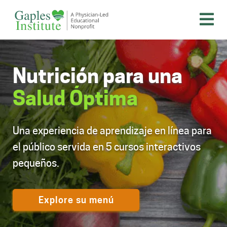
Skip
to
content
A physician-led educational nonprofit
Gaples Institute
Nutrición para una
Salud Óptima
Una experiencia de aprendizaje en línea para
el público servida en 5 cursos interactivos
pequeños.
Explore su menú