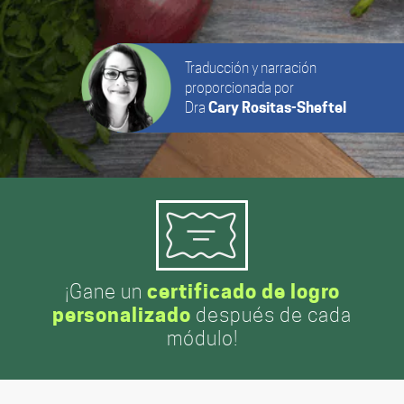
Traducción y narración
proporcionada por
Dra
Cary Rositas-Sheftel
¡Gane un
certificado de logro
personalizado
después de cada
módulo!